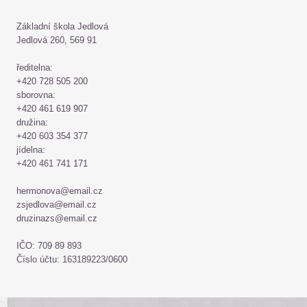
Základní škola Jedlová
Jedlová 260, 569 91
ředitelna:
+420 728 505 200
sborovna:
+420 461 619 907
družina:
+420 603 354 377
jídelna:
+420 461 741 171
hermonova@email.cz
zsjedlova@email.cz
druzinazs@email.cz
IČO: 709 89 893
Číslo účtu: 163189223/0600