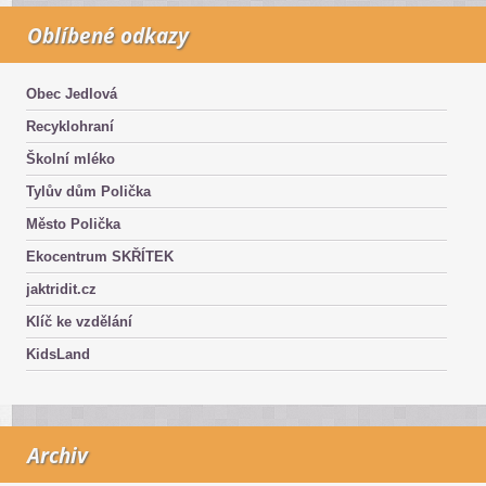
Oblíbené odkazy
Obec Jedlová
Recyklohraní
Školní mléko
Tylův dům Polička
Město Polička
Ekocentrum SKŘÍTEK
jaktridit.cz
Klíč ke vzdělání
KidsLand
Archiv