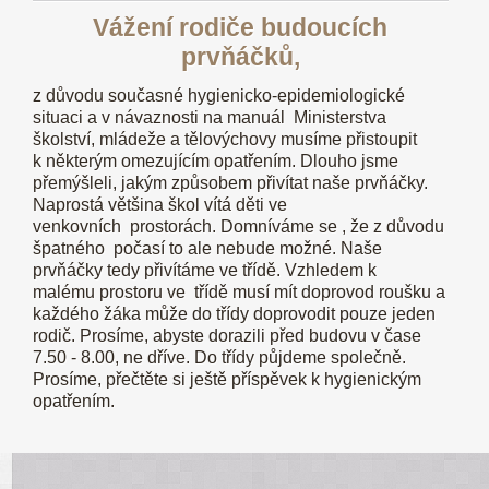
Vážení rodiče budoucích
prvňáčků,
z důvodu současné hygienicko-epidemiologické
situaci a v návaznosti na manuál Ministerstva
školství, mládeže a tělovýchovy musíme přistoupit
k některým omezujícím opatřením. Dlouho jsme
přemýšleli, jakým způsobem přivítat naše prvňáčky.
Naprostá většina škol vítá děti ve
venkovních prostorách. Domníváme se , že z důvodu
špatného počasí to ale nebude možné. Naše
prvňáčky tedy přivítáme ve třídě. Vzhledem k
malému prostoru ve třídě musí mít doprovod roušku a
každého žáka může do třídy doprovodit pouze jeden
rodič. Prosíme, abyste dorazili před budovu v čase
7.50 - 8.00, ne dříve. Do třídy půjdeme společně.
Prosíme, přečtěte si ještě příspěvek k hygienickým
opatřením.