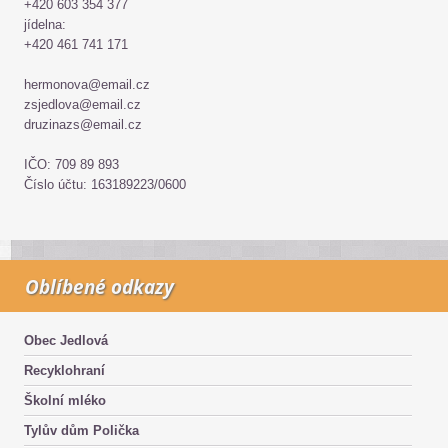
+420 603 354 377
jídelna:
+420 461 741 171
hermonova@email.cz
zsjedlova@email.cz
druzinazs@email.cz
IČO: 709 89 893
Číslo účtu: 163189223/0600
Oblíbené odkazy
Obec Jedlová
Recyklohraní
Školní mléko
Tylův dům Polička