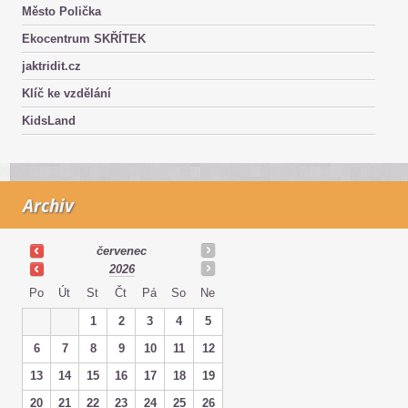
Město Polička
Ekocentrum SKŘÍTEK
jaktridit.cz
Klíč ke vzdělání
KidsLand
Archiv
červenec
2026
Po
Út
St
Čt
Pá
So
Ne
1
2
3
4
5
6
7
8
9
10
11
12
13
14
15
16
17
18
19
20
21
22
23
24
25
26