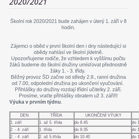
2020/2021
Školní rok 2020/2021 bude zahájen v úterý 1. září v 8
hodin.
Zájemci o oběd v první školní den i dny následující si
obědy nahlásí ve školní jídelně.
Upozorňujeme rodiče, že vzhledem k vyššímu počtu
žáků budeme do školní družiny umísťovat přednostně
žáky 1. - 3. třídy.
Běžný provoz ŠD začne od středy 2.9., ranní družina
od 7.00, odpolední družina po ukončení vyučování.
Přihlášky do družiny rozdají třídní učitelky 2. září.
Prosíme, vraťte přihlášky obratem už 3. září!!!
Výuka v prvním týdnu
.
DEN
TŘÍDA
UKONČENÍ VÝUKY
1. září
1. až 5. třída
do 8.45
do 
2. - 4. září
1. třída
do 9.35
do 
2. - 4. září
2. až 5.třída
do 10.40
do 