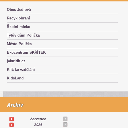
Obec Jedlová
Recyklohraní
Školní mléko
Tylův dům Polička
Město Polička
Ekocentrum SKŘÍTEK
jaktridit.cz
Klíč ke vzdělání
KidsLand
Archiv
červenec
2026