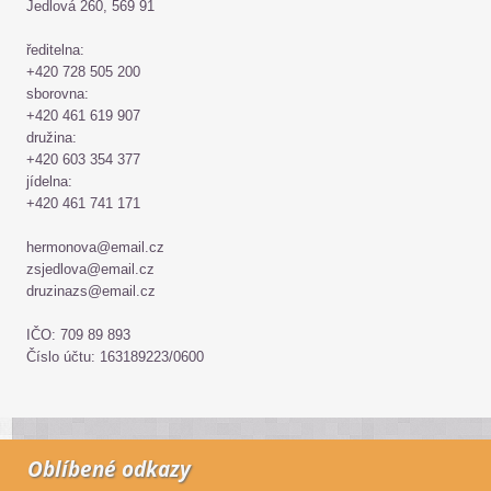
Jedlová 260, 569 91
ředitelna:
+420 728 505 200
sborovna:
+420 461 619 907
družina:
+420 603 354 377
jídelna:
+420 461 741 171
hermonova@email.cz
zsjedlova@email.cz
druzinazs@email.cz
IČO: 709 89 893
Číslo účtu: 163189223/0600
Oblíbené odkazy