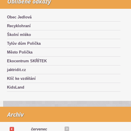
Oblíbené odkazy
Obec Jedlová
Recyklohraní
Školní mléko
Tylův dům Polička
Město Polička
Ekocentrum SKŘÍTEK
jaktridit.cz
Klíč ke vzdělání
KidsLand
Archiv
červenec