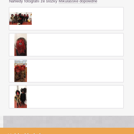
Náhledy fotografií ze složky
Mikulášské dopoledne