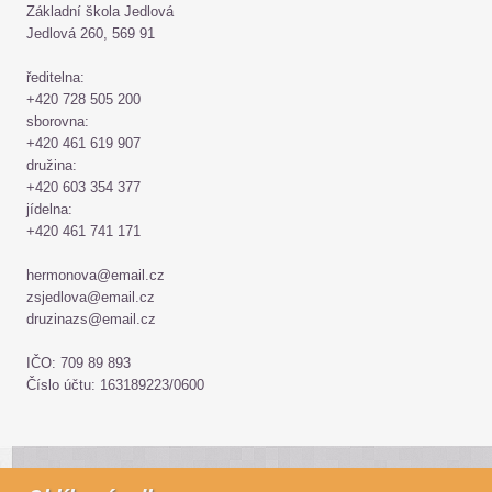
Základní škola Jedlová
Jedlová 260, 569 91
ředitelna:
+420 728 505 200
sborovna:
+420 461 619 907
družina:
+420 603 354 377
jídelna:
+420 461 741 171
hermonova@email.cz
zsjedlova@email.cz
druzinazs@email.cz
IČO: 709 89 893
Číslo účtu: 163189223/0600