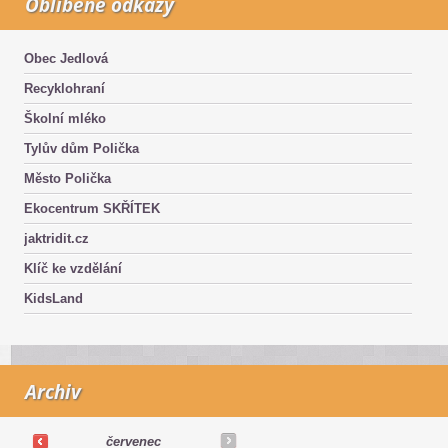
Oblíbené odkazy
Obec Jedlová
Recyklohraní
Školní mléko
Tylův dům Polička
Město Polička
Ekocentrum SKŘÍTEK
jaktridit.cz
Klíč ke vzdělání
KidsLand
Archiv
červenec