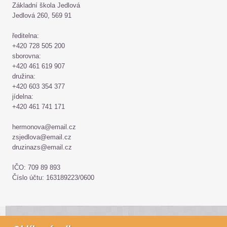
Základní škola Jedlová
Jedlová 260, 569 91
ředitelna:
+420 728 505 200
sborovna:
+420 461 619 907
družina:
+420 603 354 377
jídelna:
+420 461 741 171
hermonova@email.cz
zsjedlova@email.cz
druzinazs@email.cz
IČO: 709 89 893
Číslo účtu: 163189223/0600