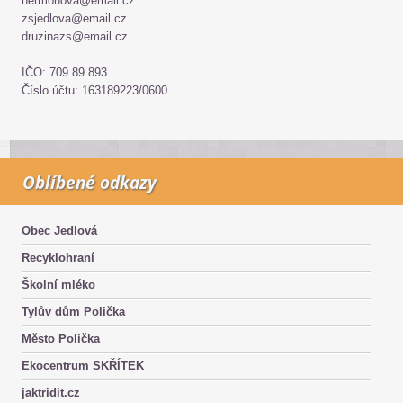
hermonova@email.cz
zsjedlova@email.cz
druzinazs@email.cz
IČO: 709 89 893
Číslo účtu: 163189223/0600
Oblíbené odkazy
Obec Jedlová
Recyklohraní
Školní mléko
Tylův dům Polička
Město Polička
Ekocentrum SKŘÍTEK
jaktridit.cz