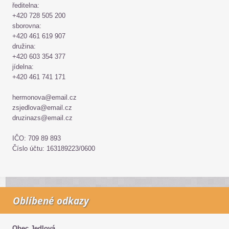
ředitelna:
+420 728 505 200
sborovna:
+420 461 619 907
družina:
+420 603 354 377
jídelna:
+420 461 741 171
hermonova@email.cz
zsjedlova@email.cz
druzinazs@email.cz
IČO: 709 89 893
Číslo účtu: 163189223/0600
Oblíbené odkazy
Obec Jedlová