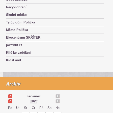
Recyklohraní
Školní mléko
Tylův dům Polička
Město Polička
Ekocentrum SKŘÍTEK
jaktridit.cz
Klíč ke vzdělání
KidsLand
Archiv
červenec
2026
Po
Út
St
Čt
Pá
So
Ne