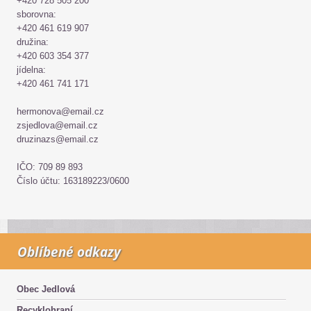
+420 728 505 200
sborovna:
+420 461 619 907
družina:
+420 603 354 377
jídelna:
+420 461 741 171
hermonova@email.cz
zsjedlova@email.cz
druzinazs@email.cz
IČO: 709 89 893
Číslo účtu: 163189223/0600
Oblíbené odkazy
Obec Jedlová
Recyklohraní