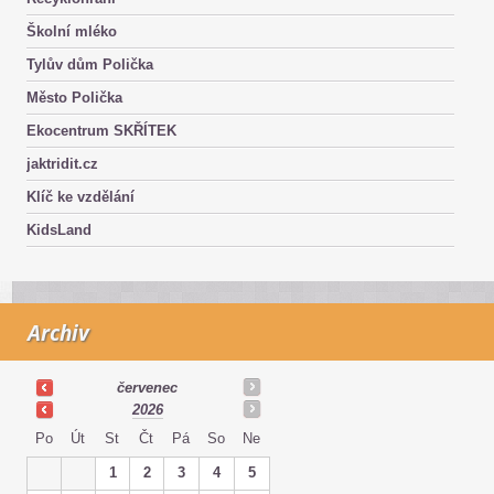
Školní mléko
Tylův dům Polička
Město Polička
Ekocentrum SKŘÍTEK
jaktridit.cz
Klíč ke vzdělání
KidsLand
Archiv
červenec
2026
Po
Út
St
Čt
Pá
So
Ne
1
2
3
4
5