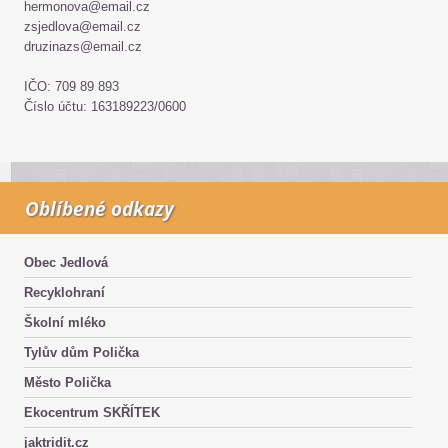
hermonova@email.cz
zsjedlova@email.cz
druzinazs@email.cz
IČO: 709 89 893
Číslo účtu: 163189223/0600
Oblíbené odkazy
Obec Jedlová
Recyklohraní
Školní mléko
Tylův dům Polička
Město Polička
Ekocentrum SKŘÍTEK
jaktridit.cz