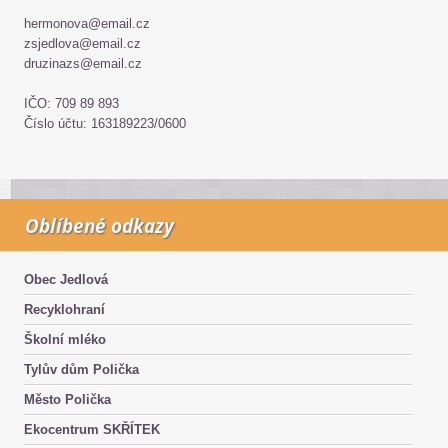
hermonova@email.cz
zsjedlova@email.cz
druzinazs@email.cz
IČO: 709 89 893
Číslo účtu: 163189223/0600
Oblíbené odkazy
Obec Jedlová
Recyklohraní
Školní mléko
Tylův dům Polička
Město Polička
Ekocentrum SKŘÍTEK