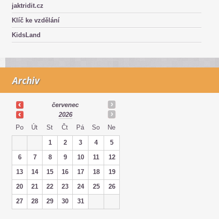
jaktridit.cz
Klíč ke vzdělání
KidsLand
Archiv
červenec
2026
Po
Út
St
Čt
Pá
So
Ne
1
2
3
4
5
6
7
8
9
10
11
12
13
14
15
16
17
18
19
20
21
22
23
24
25
26
27
28
29
30
31