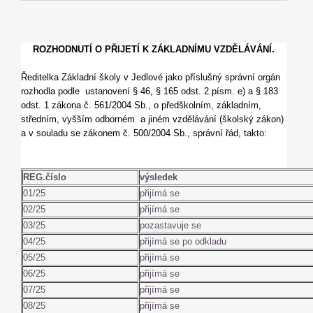
ROZHODNUTÍ O PŘIJETÍ K ZÁKLADNÍMU VZDĚLÁVÁNÍ.
Ředitelka Základní školy v Jedlové jako příslušný správní orgán
rozhodla podle ustanovení § 46, § 165 odst. 2 písm. e) a § 183
odst. 1 zákona č. 561/2004 Sb., o předškolním, základním,
středním, vyšším odborném a jiném vzdělávání (školský zákon)
a v souladu se zákonem č. 500/2004 Sb., správní řád, takto:
REG.číslo
výsledek
01/25
přijímá se
02/25
přijímá se
03/25
pozastavuje se
04/25
přijímá se po odkladu
05/25
přijímá se
06/25
přijímá se
07/25
přijímá se
08/25
přijímá se