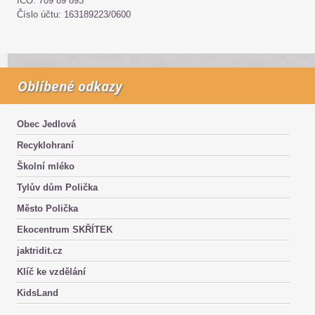
IČO: 709 89 893
Číslo účtu: 163189223/0600
Oblíbené odkazy
Obec Jedlová
Recyklohraní
Školní mléko
Tylův dům Polička
Město Polička
Ekocentrum SKŘÍTEK
jaktridit.cz
Klíč ke vzdělání
KidsLand