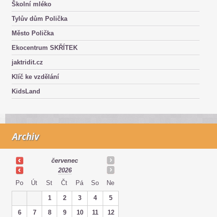
Školní mléko
Tylův dům Polička
Město Polička
Ekocentrum SKŘÍTEK
jaktridit.cz
Klíč ke vzdělání
KidsLand
Archiv
červenec
2026
Po
Út
St
Čt
Pá
So
Ne
1
2
3
4
5
6
7
8
9
10
11
12