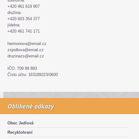
sborovna:
+420 461 619 907
družina:
+420 603 354 377
jídelna:
+420 461 741 171
hermonova@email.cz
zsjedlova@email.cz
druzinazs@email.cz
IČO: 709 89 893
Číslo účtu: 163189223/0600
Oblíbené odkazy
Obec Jedlová
Recyklohraní