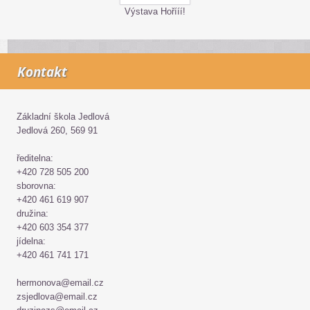
Výstava Hořííí!
Kontakt
Základní škola Jedlová
Jedlová 260, 569 91
ředitelna:
+420 728 505 200
sborovna:
+420 461 619 907
družina:
+420 603 354 377
jídelna:
+420 461 741 171
hermonova@email.cz
zsjedlova@email.cz