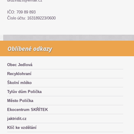
druzinazs@email.cz
IČO: 709 89 893
Číslo účtu: 163189223/0600
Oblíbené odkazy
Obec Jedlová
Recyklohraní
Školní mléko
Tylův dům Polička
Město Polička
Ekocentrum SKŘÍTEK
jaktridit.cz
Klíč ke vzdělání