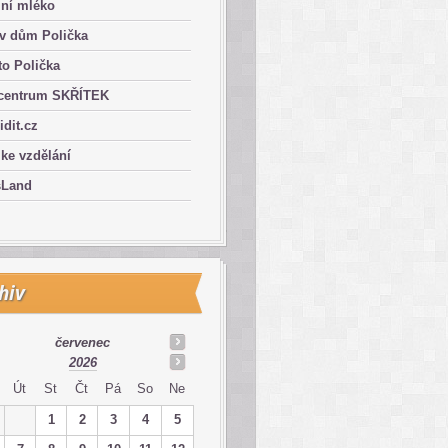
lní mléko
ův dům Polička
o Polička
centrum SKŘÍTEK
ridit.cz
 ke vzdělání
sLand
hiv
červenec
2026
Út
St
Čt
Pá
So
Ne
1
2
3
4
5