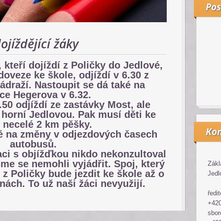
Pos
jíždějící žáky
kteří dojíždí z Poličky do Jedlové,
 doveze ke škole, odjíždí v 6.30 z
draží. Nastoupit se dá také na
vce Hegerova v 6.32.
.50 odjíždí ze zastávky Most, ale
 horní Jedlovou. Pak musí děti ke
 necelé 2 km pěšky.
Kon
é na změny v odjezdových časech
autobusů.
aci s objížďkou nikdo nekonzultoval
me se nemohli vyjádřit. Spoj, který
Zákl
n z Poličky bude jezdit ke škole až o
Jedl
nách. To už naši žáci nevyužijí.
ředit
+420
sbor