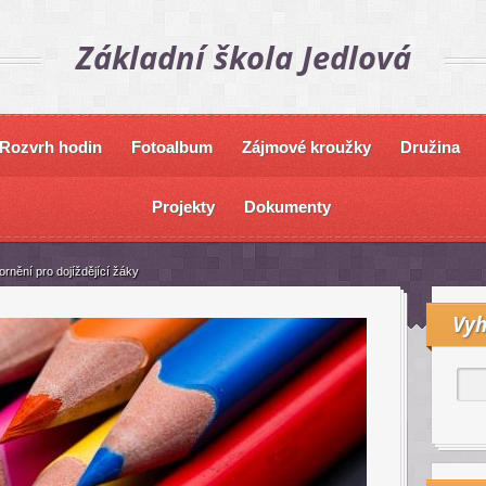
Základní škola Jedlová
Rozvrh hodin
Fotoalbum
Zájmové kroužky
Družina
Projekty
Dokumenty
rnění pro dojíždějící žáky
Vyh