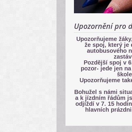
Upozornění pro do
Upozorňujeme žáky, 
že spoj, který je
autobusového ná
zastá
Pozdější spoj v 6
pozor- jede jen na
škole
Upozorňujeme tak
Bohužel s námi situ
a k jízdním řádům js
odjíždí v 7. 15 hodi
hlavních prázdni