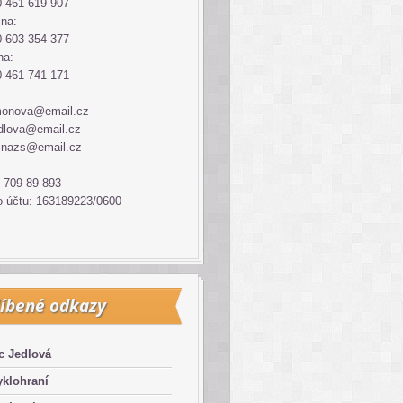
 461 619 907
ina:
 603 354 377
na:
 461 741 171
monova@email.cz
dlova@email.cz
inazs@email.cz
 709 89 893
o účtu: 163189223/0600
íbené odkazy
c Jedlová
klohraní