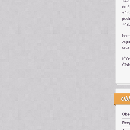
+420
druž
+420
jídel
+420
her
zsje
druz
IČO:
Čísl
Obl
Obe
Recy