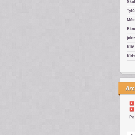
Ško
Tyl
Měst
Eko
jakt
Klíč
Kid
Arc
Po