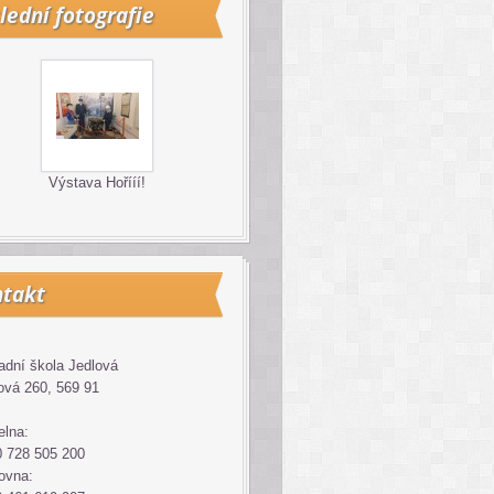
lední fotografie
Výstava Hořííí!
takt
adní škola Jedlová
ová 260, 569 91
elna:
 728 505 200
ovna: