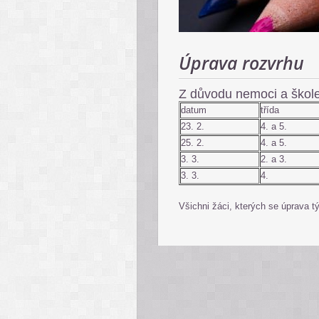
Úprava rozvrhu
Z důvodu nemoci a škole
datum
třída
23. 2.
4. a 5.
25. 2.
4. a 5.
3. 3.
2. a 3.
3. 3.
4.
Všichni žáci, kterých se úprava t