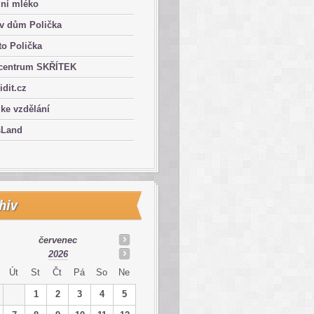
lní mléko
ův dům Polička
o Polička
centrum SKŘÍTEK
ridit.cz
 ke vzdělání
sLand
hiv
červenec
2026
Út
St
Čt
Pá
So
Ne
1
2
3
4
5