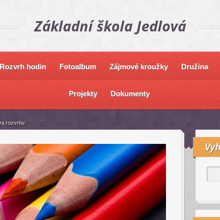
Základní škola Jedlová
Rozvrh hodin
Fotoalbum
Zájmové kroužky
Družina
Projekty
Dokumenty
va rozvrhu
Vyh