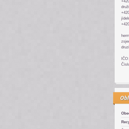
+420
druž
+420
jídel
+420
her
zsje
druz
IČO:
Čísl
Obl
Obe
Recy