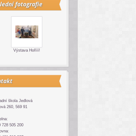
lední fotografie
Výstava Hořííí!
takt
adní škola Jedlová
ová 260, 569 91
elna:
 728 505 200
ovna: