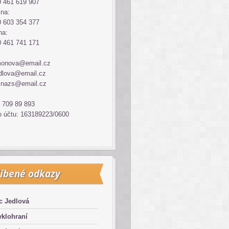
 461 619 907
ina:
 603 354 377
na:
 461 741 171
monova@email.cz
dlova@email.cz
inazs@email.cz
 709 89 893
o účtu: 163189223/0600
íbené odkazy
c Jedlová
klohraní