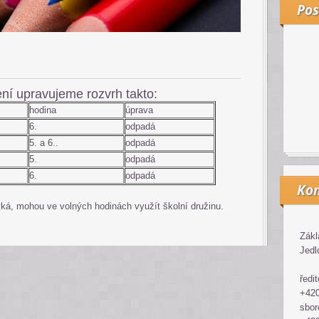
Pos
ní upravujeme rozvrh takto:
hodina
úprava
6.
odpadá
5. a 6..
odpadá
5.
odpadá
6.
odpadá
Kon
ýká, mohou ve volných hodinách využít školní družinu.
Zákl
Jedl
ředit
+420
sbor