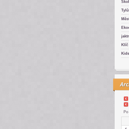
Ško
Tyl
Měst
Eko
jakt
Klíč
Kid
Arc
Po