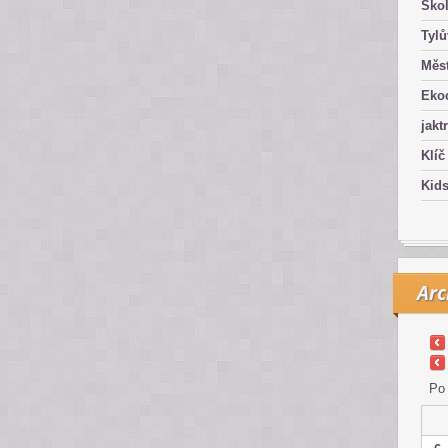
Ško
Tyl
Měst
Eko
jakt
Klíč
Kid
Arc
Po