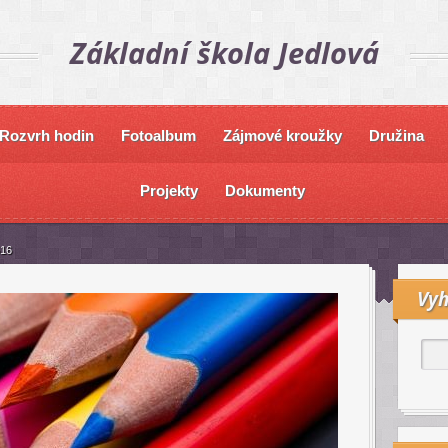
Základní škola Jedlová
Rozvrh hodin
Fotoalbum
Zájmové kroužky
Družina
Projekty
Dokumenty
16
Vyh