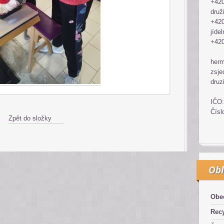
+420
druž
+420
jídel
+420
her
zsje
druz
IČO:
Čísl
Zpět do složky
Obl
Obe
Recy