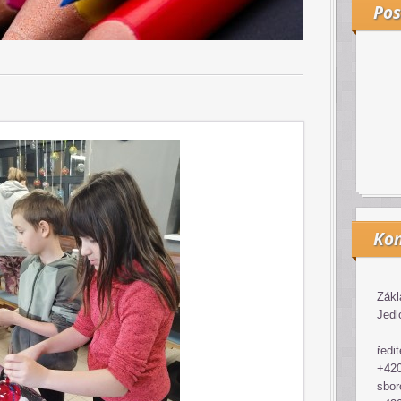
Pos
Kon
Zákl
Jedl
ředit
+420
sbor