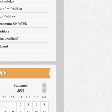
lní mléko
ův dům Polička
o Polička
centrum SKŘÍTEK
ridit.cz
 ke vzdělání
sLand
hiv
červenec
2026
Út
St
Čt
Pá
So
Ne
1
2
3
4
5