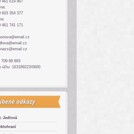
 461 619 907
ina:
 603 354 377
na:
 461 741 171
monova@email.cz
dlova@email.cz
inazs@email.cz
 709 89 893
o účtu: 163189223/0600
íbené odkazy
c Jedlová
klohraní