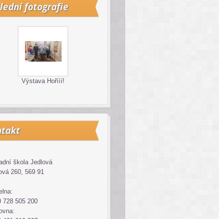
lední fotografie
Výstava Hořííí!
takt
adní škola Jedlová
ová 260, 569 91
elna:
 728 505 200
ovna: