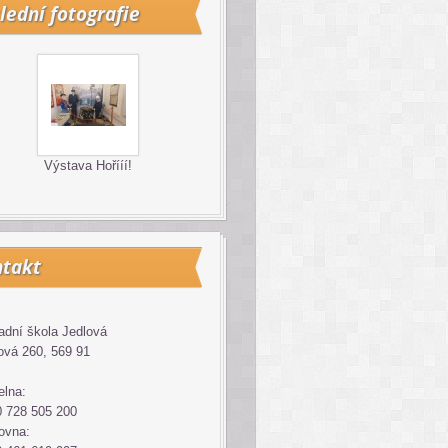
lední fotografie
Výstava Hořííí!
takt
adní škola Jedlová
ová 260, 569 91
elna:
 728 505 200
ovna: