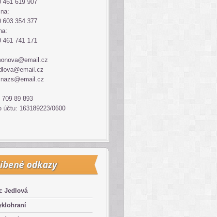
 461 619 907
ina:
 603 354 377
na:
 461 741 171
monova@email.cz
dlova@email.cz
inazs@email.cz
 709 89 893
o účtu: 163189223/0600
íbené odkazy
c Jedlová
klohraní