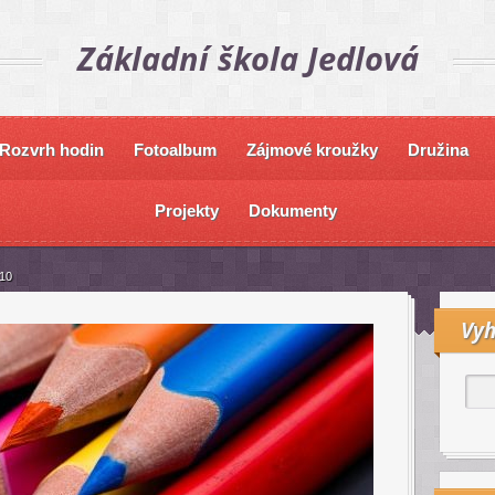
Základní škola Jedlová
Rozvrh hodin
Fotoalbum
Zájmové kroužky
Družina
Projekty
Dokumenty
10
Vyh