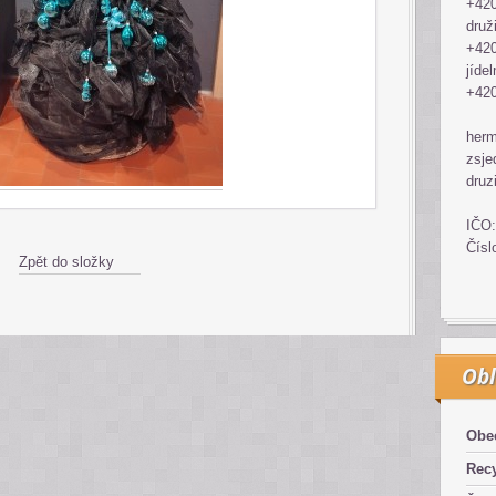
+420
druž
+420
jídel
+420
her
zsje
druz
IČO:
Čísl
Zpět do složky
Obl
Obe
Recy