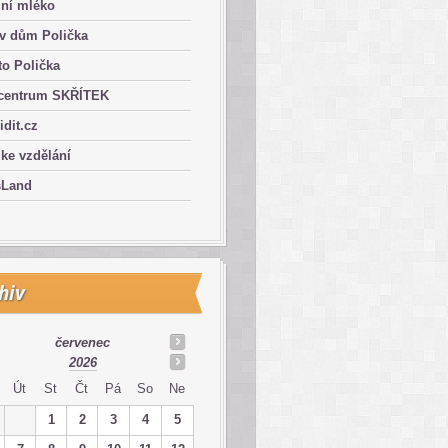
lní mléko
ův dům Polička
o Polička
centrum SKŘÍTEK
ridit.cz
 ke vzdělání
sLand
hiv
červenec
2026
Út
St
Čt
Pá
So
Ne
1
2
3
4
5