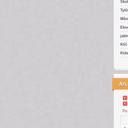
Ško
Tyl
Měst
Eko
jakt
Klíč
Kid
Arc
Po