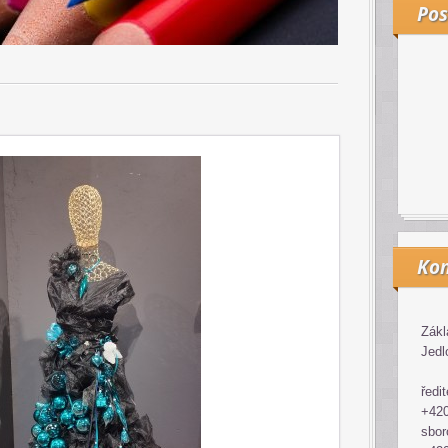
Pos
Kon
Zákl
Jedl
ředit
+420
sbor