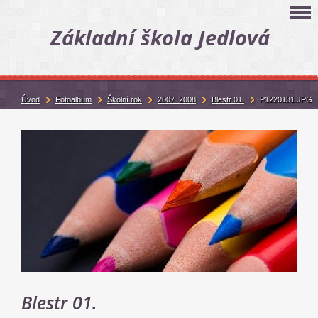
Základní škola Jedlová
Úvod
Fotoalbum
Školní rok
2007_2008
Blestr 01.
P1220131.JPG
Blestr 01.