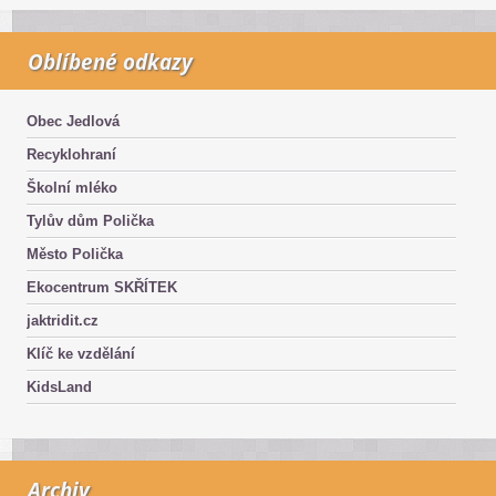
Oblíbené odkazy
Obec Jedlová
Recyklohraní
Školní mléko
Tylův dům Polička
Město Polička
Ekocentrum SKŘÍTEK
jaktridit.cz
Klíč ke vzdělání
KidsLand
Archiv