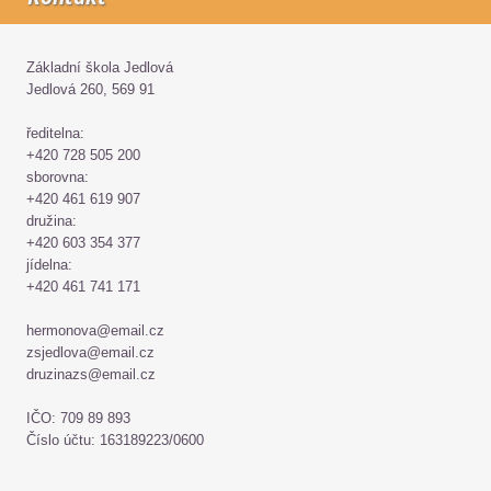
Základní škola Jedlová
Jedlová 260, 569 91
ředitelna:
+420 728 505 200
sborovna:
+420 461 619 907
družina:
+420 603 354 377
jídelna:
+420 461 741 171
hermonova@email.cz
zsjedlova@email.cz
druzinazs@email.cz
IČO: 709 89 893
Číslo účtu: 163189223/0600