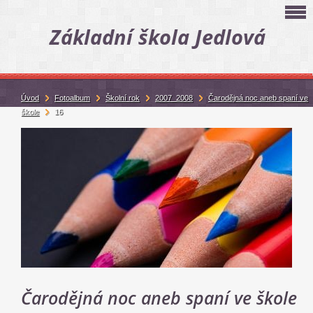
Základní škola Jedlová
Úvod
Fotoalbum
Školní rok
2007_2008
Čarodějná noc aneb spaní ve
škole
16
Čarodějná noc aneb spaní ve škole