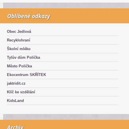
Oblíbené odkazy
Obec Jedlová
Recyklohraní
Školní mléko
Tylův dům Polička
Město Polička
Ekocentrum SKŘÍTEK
jaktridit.cz
Klíč ke vzdělání
KidsLand
Archiv