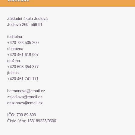
Základní škola Jedlová
Jedlová 260, 569 91
ředitelna:
+420 728 505 200
sborovna:
+420 461 619 907
družina:
+420 603 354 377
jídelna:
+420 461 741 171
hermonova@email.cz
zsjedlova@email.cz
druzinazs@email.cz
IČO: 709 89 893
Číslo účtu: 163189223/0600