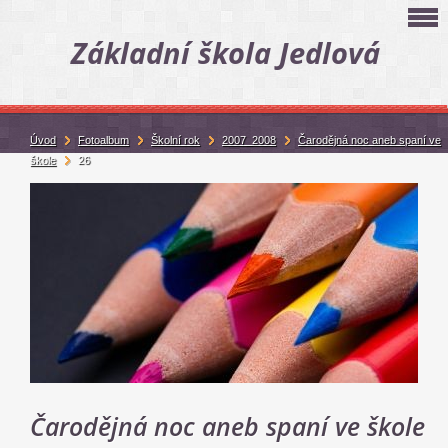
Základní škola Jedlová
Úvod
Fotoalbum
Školní rok
2007_2008
Čarodějná noc aneb spaní ve
škole
26
Čarodějná noc aneb spaní ve škole