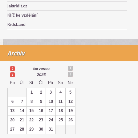
jaktridit.cz
Klíč ke vzdělání
KidsLand
Archiv
červenec
2026
Po
Út
St
Čt
Pá
So
Ne
1
2
3
4
5
6
7
8
9
10
11
12
13
14
15
16
17
18
19
20
21
22
23
24
25
26
27
28
29
30
31