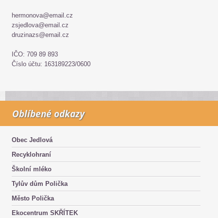
hermonova@email.cz
zsjedlova@email.cz
druzinazs@email.cz
IČO: 709 89 893
Číslo účtu: 163189223/0600
Oblíbené odkazy
Obec Jedlová
Recyklohraní
Školní mléko
Tylův dům Polička
Město Polička
Ekocentrum SKŘÍTEK