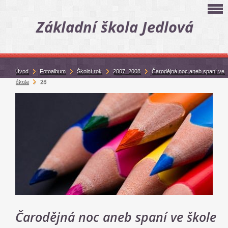
Základní škola Jedlová
Úvod
Fotoalbum
Školní rok
2007_2008
Čarodějná noc aneb spaní ve
škole
28
Čarodějná noc aneb spaní ve škole