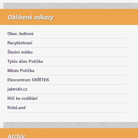
Oblíbené odkazy
Obec Jedlová
Recyklohraní
Školní mléko
Tylův dům Polička
Město Polička
Ekocentrum SKŘÍTEK
jaktridit.cz
Klíč ke vzdělání
KidsLand
Archiv