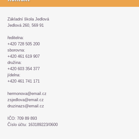
Základní škola Jedlová
Jedlová 260, 569 91
ředitelna:
+420 728 505 200
sborovna:
+420 461 619 907
družina:
+420 603 354 377
jídelna:
+420 461 741 171
hermonova@email.cz
zsjedlova@email.cz
druzinazs@email.cz
IČO: 709 89 893
Číslo účtu: 163189223/0600