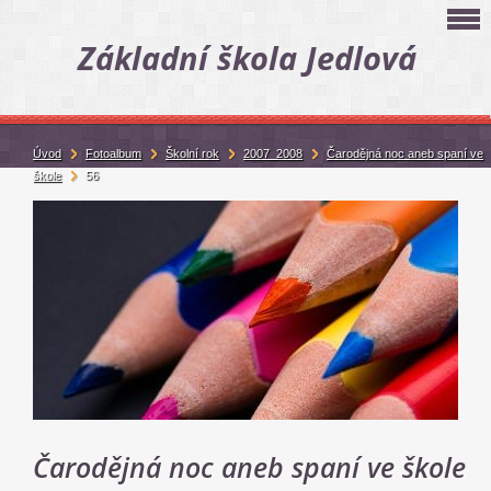
Základní škola Jedlová
Úvod
Fotoalbum
Školní rok
2007_2008
Čarodějná noc aneb spaní ve
škole
56
Čarodějná noc aneb spaní ve škole