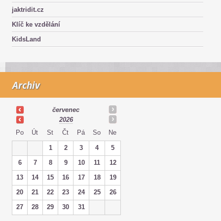
jaktridit.cz
Klíč ke vzdělání
KidsLand
Archiv
červenec
2026
Po
Út
St
Čt
Pá
So
Ne
1
2
3
4
5
6
7
8
9
10
11
12
13
14
15
16
17
18
19
20
21
22
23
24
25
26
27
28
29
30
31