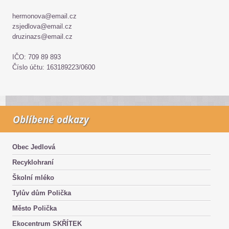
hermonova@email.cz
zsjedlova@email.cz
druzinazs@email.cz
IČO: 709 89 893
Číslo účtu: 163189223/0600
Oblíbené odkazy
Obec Jedlová
Recyklohraní
Školní mléko
Tylův dům Polička
Město Polička
Ekocentrum SKŘÍTEK