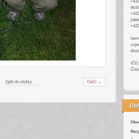
+420
druž
+420
jídel
+420
her
zsje
druz
IČO:
Čísl
Zpět do složky
Další →
Obl
Obe
Recy