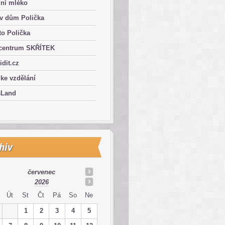
lní mléko
ův dům Polička
o Polička
centrum SKŘÍTEK
ridit.cz
 ke vzdělání
sLand
hiv
červenec
2026
Út
St
Čt
Pá
So
Ne
1
2
3
4
5