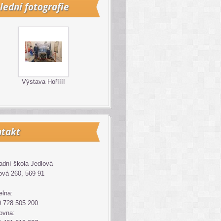
lední fotografie
Výstava Hořííí!
takt
adní škola Jedlová
ová 260, 569 91
elna:
 728 505 200
ovna: