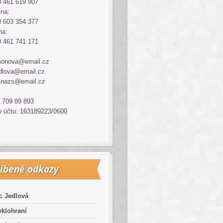
 461 619 907
ina:
 603 354 377
na:
 461 741 171
monova@email.cz
dlova@email.cz
inazs@email.cz
 709 89 893
o účtu: 163189223/0600
íbené odkazy
c Jedlová
klohraní