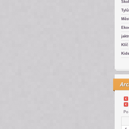
Ško
Tyl
Měst
Eko
jakt
Klíč
Kid
Arc
Po