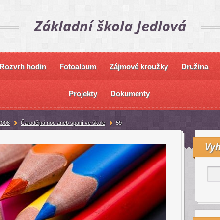
Základní škola Jedlová
Rozvrh hodin
Fotoalbum
Zájmové kroužky
Družina
Projekty
Dokumenty
2008
Čarodějná noc aneb spaní ve škole
59
Vyh