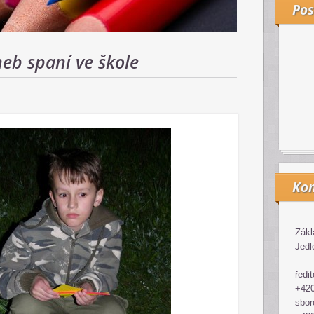
Pos
eb spaní ve škole
Kon
Zákl
Jedl
ředit
+420
sbor