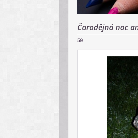
Čarodějná noc an
59