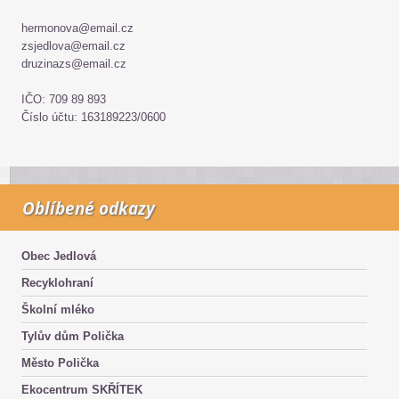
hermonova@email.cz
zsjedlova@email.cz
druzinazs@email.cz
IČO: 709 89 893
Číslo účtu: 163189223/0600
Oblíbené odkazy
Obec Jedlová
Recyklohraní
Školní mléko
Tylův dům Polička
Město Polička
Ekocentrum SKŘÍTEK