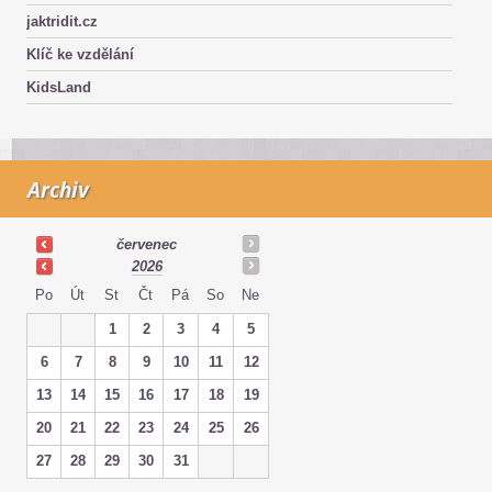
jaktridit.cz
Klíč ke vzdělání
KidsLand
Archiv
červenec
2026
Po
Út
St
Čt
Pá
So
Ne
1
2
3
4
5
6
7
8
9
10
11
12
13
14
15
16
17
18
19
20
21
22
23
24
25
26
27
28
29
30
31