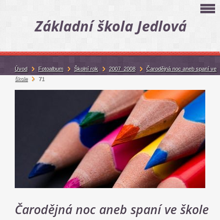
Základní škola Jedlová
Úvod
Fotoalbum
Školní rok
2007_2008
Čarodějná noc aneb spaní ve
škole
71
Čarodějná noc aneb spaní ve škole