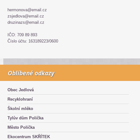
hermonova@email.cz
zsjedlova@email.cz
druzinazs@email.cz
IČO: 709 89 893
Číslo účtu: 163189223/0600
Oblíbené odkazy
Obec Jedlová
Recyklohraní
Školní mléko
Tylův dům Polička
Město Polička
Ekocentrum SKŘÍTEK