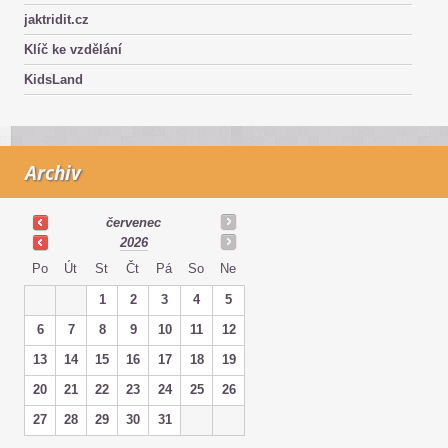
jaktridit.cz
Klíč ke vzdělání
KidsLand
Archiv
červenec
2026
Po
Út
St
Čt
Pá
So
Ne
1
2
3
4
5
6
7
8
9
10
11
12
13
14
15
16
17
18
19
20
21
22
23
24
25
26
27
28
29
30
31