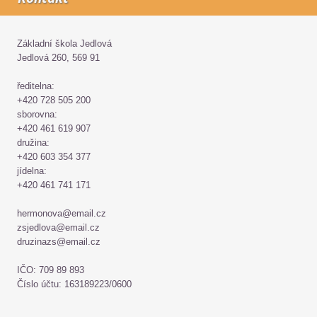
Základní škola Jedlová
Jedlová 260, 569 91
ředitelna:
+420 728 505 200
sborovna:
+420 461 619 907
družina:
+420 603 354 377
jídelna:
+420 461 741 171
hermonova@email.cz
zsjedlova@email.cz
druzinazs@email.cz
IČO: 709 89 893
Číslo účtu: 163189223/0600