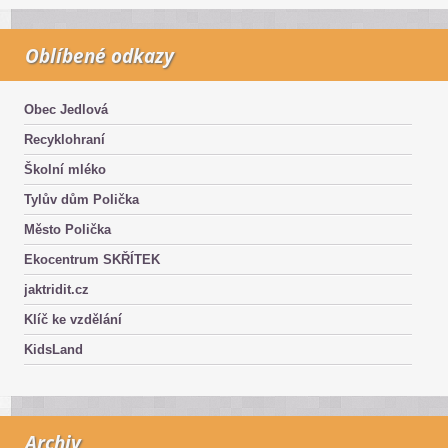
Oblíbené odkazy
Obec Jedlová
Recyklohraní
Školní mléko
Tylův dům Polička
Město Polička
Ekocentrum SKŘÍTEK
jaktridit.cz
Klíč ke vzdělání
KidsLand
Archiv