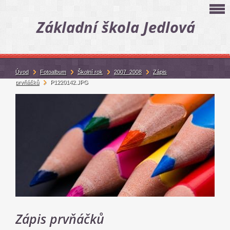
Základní škola Jedlová
Úvod
Fotoalbum
Školní rok
2007_2008
Zápis
prvňáčků
P1220142.JPG
Zápis prvňáčků