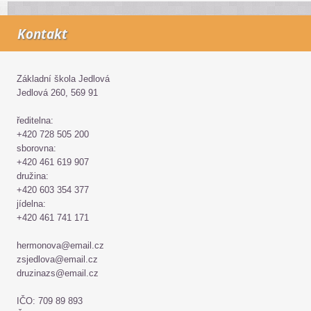
Kontakt
Základní škola Jedlová
Jedlová 260, 569 91
ředitelna:
+420 728 505 200
sborovna:
+420 461 619 907
družina:
+420 603 354 377
jídelna:
+420 461 741 171
hermonova@email.cz
zsjedlova@email.cz
druzinazs@email.cz
IČO: 709 89 893