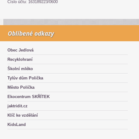
Číslo účtu: 163189223/0600
Oblíbené odkazy
Obec Jedlová
Recyklohraní
Školní mléko
Tylův dům Polička
Město Polička
Ekocentrum SKŘÍTEK
jaktridit.cz
Klíč ke vzdělání
KidsLand