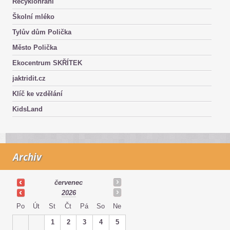
Recyklohraní
Školní mléko
Tylův dům Polička
Město Polička
Ekocentrum SKŘÍTEK
jaktridit.cz
Klíč ke vzdělání
KidsLand
Archiv
červenec
2026
Po
Út
St
Čt
Pá
So
Ne
1
2
3
4
5