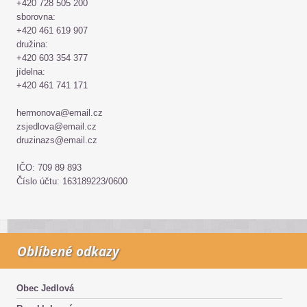
+420 728 505 200
sborovna:
+420 461 619 907
družina:
+420 603 354 377
jídelna:
+420 461 741 171
hermonova@email.cz
zsjedlova@email.cz
druzinazs@email.cz
IČO: 709 89 893
Číslo účtu: 163189223/0600
Oblíbené odkazy
Obec Jedlová