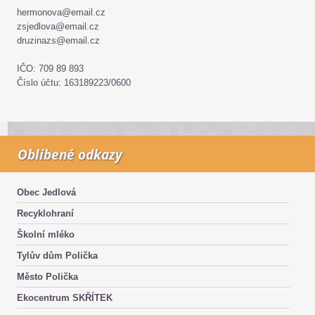
hermonova@email.cz
zsjedlova@email.cz
druzinazs@email.cz
IČO: 709 89 893
Číslo účtu: 163189223/0600
Oblíbené odkazy
Obec Jedlová
Recyklohraní
Školní mléko
Tylův dům Polička
Město Polička
Ekocentrum SKŘÍTEK