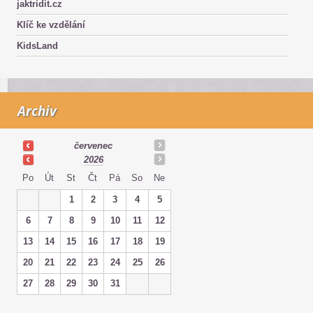
jaktridit.cz
Klíč ke vzdělání
KidsLand
Archiv
červenec
2026
Po
Út
St
Čt
Pá
So
Ne
1
2
3
4
5
6
7
8
9
10
11
12
13
14
15
16
17
18
19
20
21
22
23
24
25
26
27
28
29
30
31