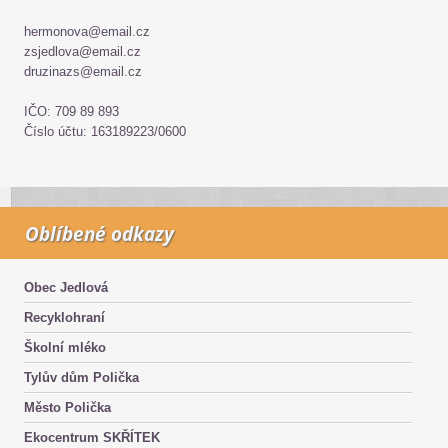
hermonova@email.cz
zsjedlova@email.cz
druzinazs@email.cz
IČO: 709 89 893
Číslo účtu: 163189223/0600
Oblíbené odkazy
Obec Jedlová
Recyklohraní
Školní mléko
Tylův dům Polička
Město Polička
Ekocentrum SKŘÍTEK