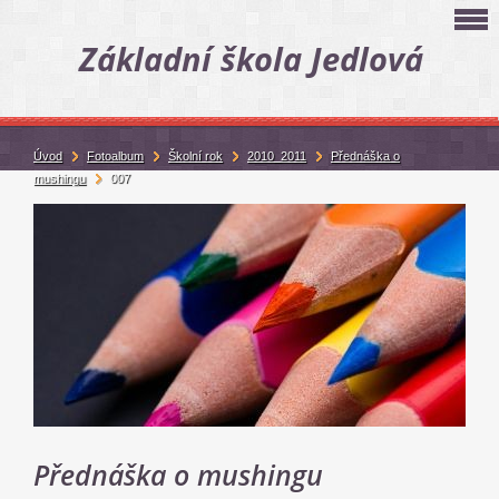
Základní škola Jedlová
Úvod
Fotoalbum
Školní rok
2010_2011
Přednáška o
mushingu
007
Přednáška o mushingu