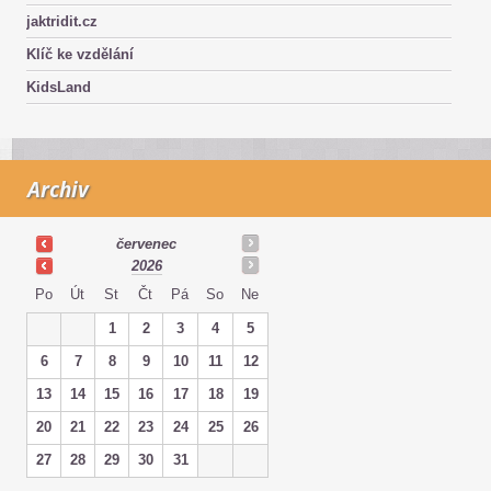
jaktridit.cz
Klíč ke vzdělání
KidsLand
Archiv
červenec
2026
Po
Út
St
Čt
Pá
So
Ne
1
2
3
4
5
6
7
8
9
10
11
12
13
14
15
16
17
18
19
20
21
22
23
24
25
26
27
28
29
30
31