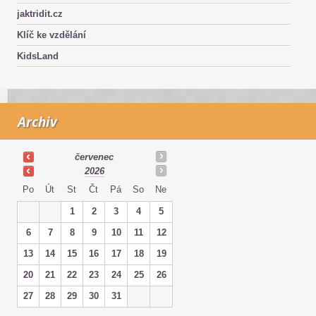
jaktridit.cz
Klíč ke vzdělání
KidsLand
Archiv
červenec
2026
Po
Út
St
Čt
Pá
So
Ne
1
2
3
4
5
6
7
8
9
10
11
12
13
14
15
16
17
18
19
20
21
22
23
24
25
26
27
28
29
30
31