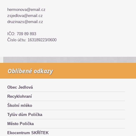
hermonova@email.cz
zsjedlova@email.cz
druzinazs@email.cz
IČO: 709 89 893
Číslo účtu: 163189223/0600
Oblíbené odkazy
Obec Jedlová
Recyklohraní
Školní mléko
Tylův dům Polička
Město Polička
Ekocentrum SKŘÍTEK