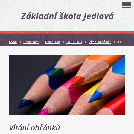
Základní škola Jedlová
Úvod
Fotoalbum
Školní rok
2010_2011
Vítání občánků
34
Vítání občánků