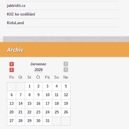
jaktridit.cz
Klíč ke vzdělání
KidsLand
Archiv
červenec
2026
Po
Út
St
Čt
Pá
So
Ne
1
2
3
4
5
6
7
8
9
10
11
12
13
14
15
16
17
18
19
20
21
22
23
24
25
26
27
28
29
30
31