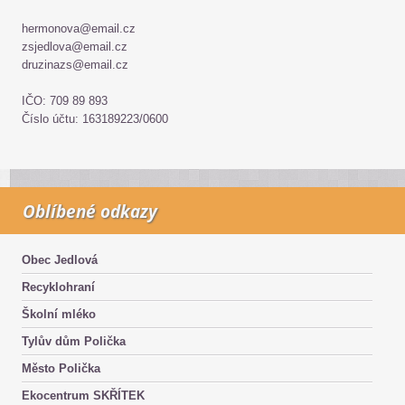
hermonova@email.cz
zsjedlova@email.cz
druzinazs@email.cz
IČO: 709 89 893
Číslo účtu: 163189223/0600
Oblíbené odkazy
Obec Jedlová
Recyklohraní
Školní mléko
Tylův dům Polička
Město Polička
Ekocentrum SKŘÍTEK