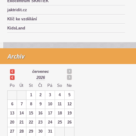
Ekocentrum SKŘÍTEK
jaktridit.cz
Klíč ke vzdělání
KidsLand
Archiv
červenec
2026
Po
Út
St
Čt
Pá
So
Ne
1
2
3
4
5
6
7
8
9
10
11
12
13
14
15
16
17
18
19
20
21
22
23
24
25
26
27
28
29
30
31