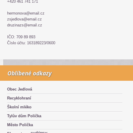
+420 461 741 171
hermonova@email.cz
zsjedlova@email.cz
druzinazs@email.cz
IČO: 709 89 893
Číslo účtu: 163189223/0600
Oblíbené odkazy
Obec Jedlová
Recyklohraní
Školní mléko
Tylův dům Polička
Město Polička