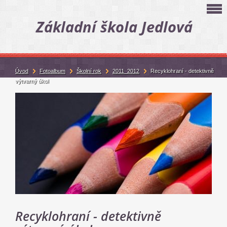
Základní škola Jedlová
Úvod
Fotoalbum
Školní rok
2011_2012
Recyklohraní - detektivně
výtvarný úkol
Recyklohraní - detektivně