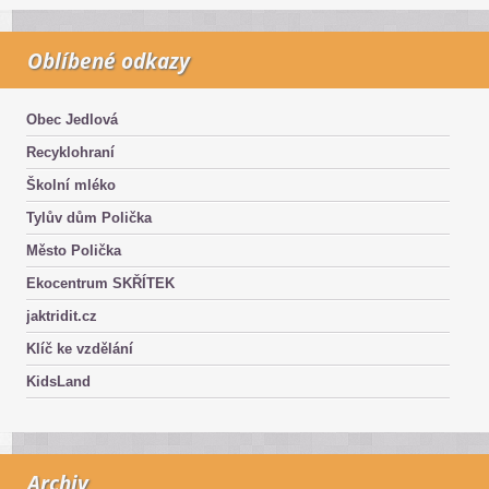
Oblíbené odkazy
Obec Jedlová
Recyklohraní
Školní mléko
Tylův dům Polička
Město Polička
Ekocentrum SKŘÍTEK
jaktridit.cz
Klíč ke vzdělání
KidsLand
Archiv