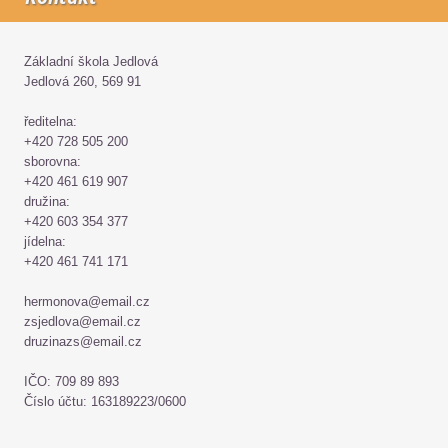
Základní škola Jedlová
Jedlová 260, 569 91
ředitelna:
+420 728 505 200
sborovna:
+420 461 619 907
družina:
+420 603 354 377
jídelna:
+420 461 741 171
hermonova@email.cz
zsjedlova@email.cz
druzinazs@email.cz
IČO: 709 89 893
Číslo účtu: 163189223/0600