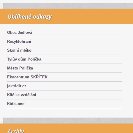
Oblíbené odkazy
Obec Jedlová
Recyklohraní
Školní mléko
Tylův dům Polička
Město Polička
Ekocentrum SKŘÍTEK
jaktridit.cz
Klíč ke vzdělání
KidsLand
Archiv