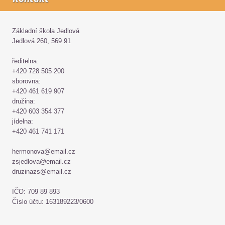
Základní škola Jedlová
Jedlová 260, 569 91
ředitelna:
+420 728 505 200
sborovna:
+420 461 619 907
družina:
+420 603 354 377
jídelna:
+420 461 741 171
hermonova@email.cz
zsjedlova@email.cz
druzinazs@email.cz
IČO: 709 89 893
Číslo účtu: 163189223/0600