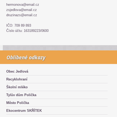
hermonova@email.cz
zsjedlova@email.cz
druzinazs@email.cz
IČO: 709 89 893
Číslo účtu: 163189223/0600
Oblíbené odkazy
Obec Jedlová
Recyklohraní
Školní mléko
Tylův dům Polička
Město Polička
Ekocentrum SKŘÍTEK