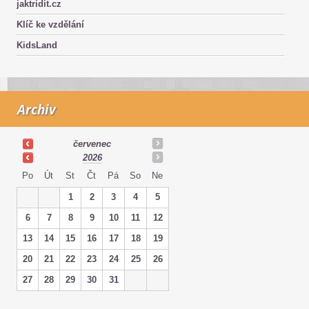
jaktridit.cz
Klíč ke vzdělání
KidsLand
Archiv
červenec
2026
Po
Út
St
Čt
Pá
So
Ne
1
2
3
4
5
6
7
8
9
10
11
12
13
14
15
16
17
18
19
20
21
22
23
24
25
26
27
28
29
30
31