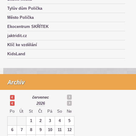
Tylův dům Polička
Město Polička
Ekocentrum SKŘÍTEK
jaktridit.cz
Klíč ke vzdělání
KidsLand
Archiv
červenec
2026
Po
Út
St
Čt
Pá
So
Ne
1
2
3
4
5
6
7
8
9
10
11
12