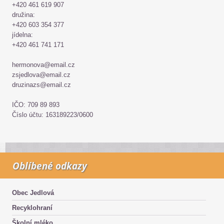
+420 461 619 907
družina:
+420 603 354 377
jídelna:
+420 461 741 171
hermonova@email.cz
zsjedlova@email.cz
druzinazs@email.cz
IČO: 709 89 893
Číslo účtu: 163189223/0600
Oblíbené odkazy
Obec Jedlová
Recyklohraní
Školní mléko