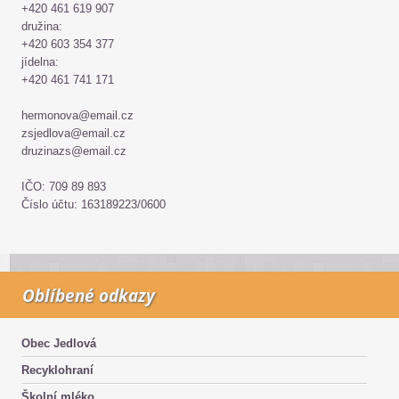
+420 461 619 907
družina:
+420 603 354 377
jídelna:
+420 461 741 171
hermonova@email.cz
zsjedlova@email.cz
druzinazs@email.cz
IČO: 709 89 893
Číslo účtu: 163189223/0600
Oblíbené odkazy
Obec Jedlová
Recyklohraní
Školní mléko