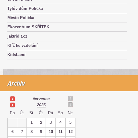
Tylův dům Polička
Město Polička
Ekocentrum SKŘÍTEK
jaktridit.cz
Klíč ke vzdělání
KidsLand
Archiv
červenec
2026
Po
Út
St
Čt
Pá
So
Ne
1
2
3
4
5
6
7
8
9
10
11
12