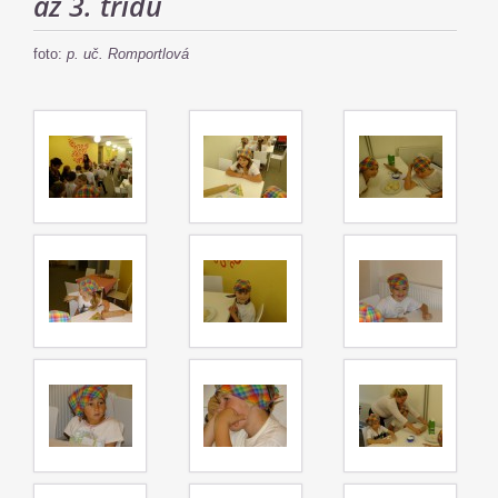
až 3. třídu
foto:
p. uč. Romportlová