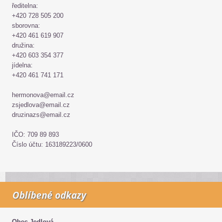
ředitelna:
+420 728 505 200
sborovna:
+420 461 619 907
družina:
+420 603 354 377
jídelna:
+420 461 741 171
hermonova@email.cz
zsjedlova@email.cz
druzinazs@email.cz
IČO: 709 89 893
Číslo účtu: 163189223/0600
Oblíbené odkazy
Obec Jedlová