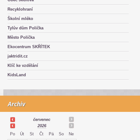
Recyklohraní
Školní mléko
Tylův dům Polička
Město Polička
Ekocentrum SKŘÍTEK
jaktridit.cz
Klíč ke vzdělání
KidsLand
Archiv
červenec
2026
Po
Út
St
Čt
Pá
So
Ne