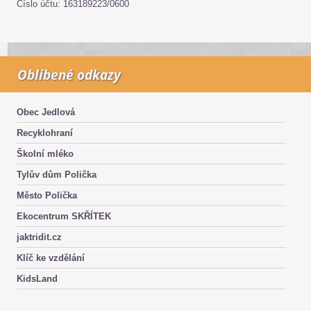
Číslo účtu: 163189223/0600
Oblíbené odkazy
Obec Jedlová
Recyklohraní
Školní mléko
Tylův dům Polička
Město Polička
Ekocentrum SKŘÍTEK
jaktridit.cz
Klíč ke vzdělání
KidsLand