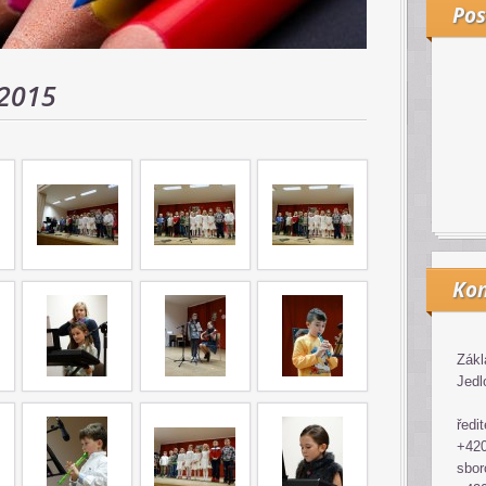
Pos
 2015
Kon
Zákl
Jedl
ředit
+420
sbor