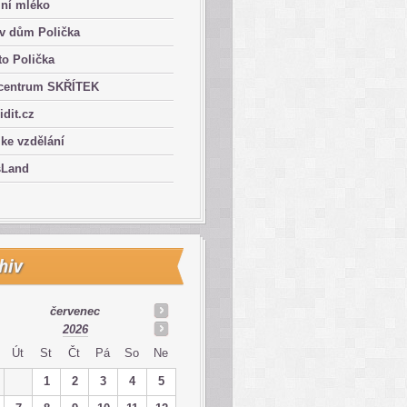
lní mléko
ův dům Polička
o Polička
centrum SKŘÍTEK
ridit.cz
 ke vzdělání
sLand
hiv
červenec
2026
Út
St
Čt
Pá
So
Ne
1
2
3
4
5