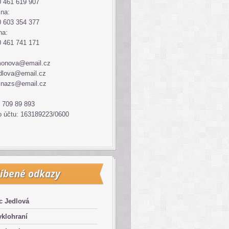
 461 619 907
ina:
 603 354 377
na:
 461 741 171
monova@email.cz
dlova@email.cz
inazs@email.cz
 709 89 893
o účtu: 163189223/0600
íbené odkazy
c Jedlová
klohraní