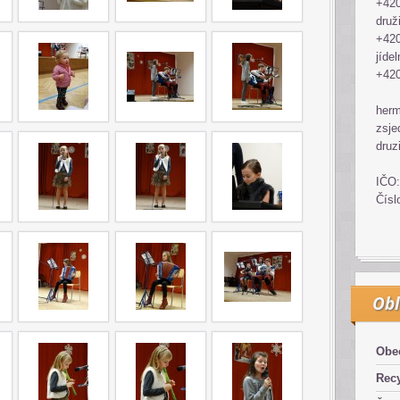
+420
druž
+420
jídel
+420
her
zsje
druz
IČO:
Čísl
Obl
Obe
Recy