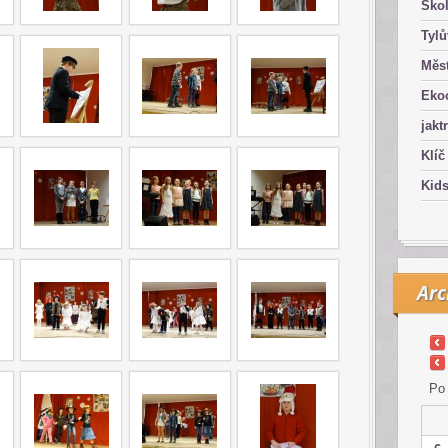
Ško
Tyl
Měst
Eko
jakt
Klíč
Kid
Arc
Po