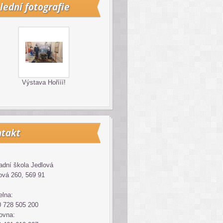
lední fotografie
Výstava Hořííí!
takt
adní škola Jedlová
ová 260, 569 91
elna:
 728 505 200
ovna: