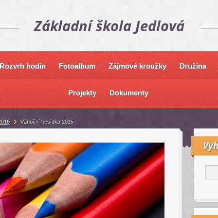
Základní škola Jedlová
Rozvrh hodin
Fotoalbum
Zájmové kroužky
Družina
Projekty
Dokumenty
2016
Vánoční besídka 2015
Vyh