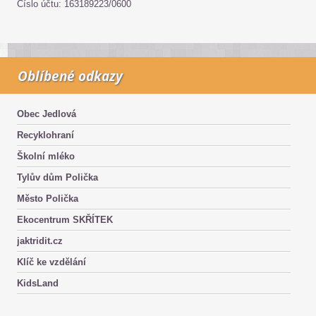
Číslo účtu: 163189223/0600
Oblíbené odkazy
Obec Jedlová
Recyklohraní
Školní mléko
Tylův dům Polička
Město Polička
Ekocentrum SKŘÍTEK
jaktridit.cz
Klíč ke vzdělání
KidsLand