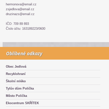
hermonova@email.cz
zsjedlova@email.cz
druzinazs@email.cz
IČO: 709 89 893
Číslo účtu: 163189223/0600
Oblíbené odkazy
Obec Jedlová
Recyklohraní
Školní mléko
Tylův dům Polička
Město Polička
Ekocentrum SKŘÍTEK