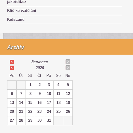
jaktridit.cz
Klíč ke vzdělání
KidsLand
Archiv
červenec
2026
Po
Út
St
Čt
Pá
So
Ne
1
2
3
4
5
6
7
8
9
10
11
12
13
14
15
16
17
18
19
20
21
22
23
24
25
26
27
28
29
30
31