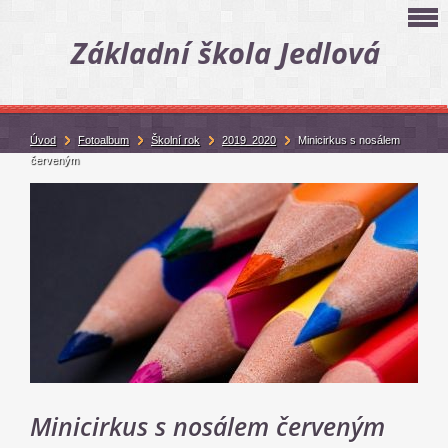
Základní škola Jedlová
Úvod
Fotoalbum
Školní rok
2019_2020
Minicirkus s nosálem
červeným
Minicirkus s nosálem červeným