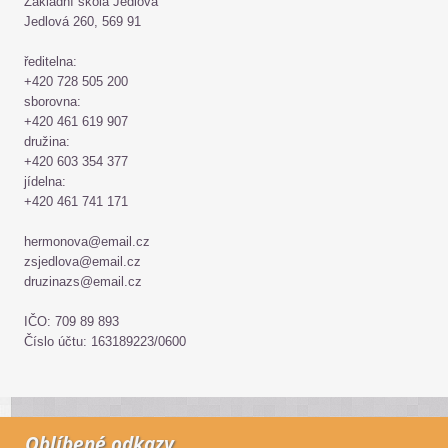
Základní škola Jedlová
Jedlová 260, 569 91
ředitelna:
+420 728 505 200
sborovna:
+420 461 619 907
družina:
+420 603 354 377
jídelna:
+420 461 741 171
hermonova@email.cz
zsjedlova@email.cz
druzinazs@email.cz
IČO: 709 89 893
Číslo účtu: 163189223/0600
Oblíbené odkazy