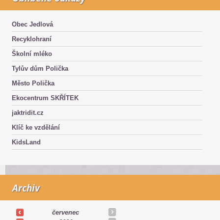
Obec Jedlová
Recyklohraní
Školní mléko
Tylův dům Polička
Město Polička
Ekocentrum SKŘÍTEK
jaktridit.cz
Klíč ke vzdělání
KidsLand
Archiv
červenec