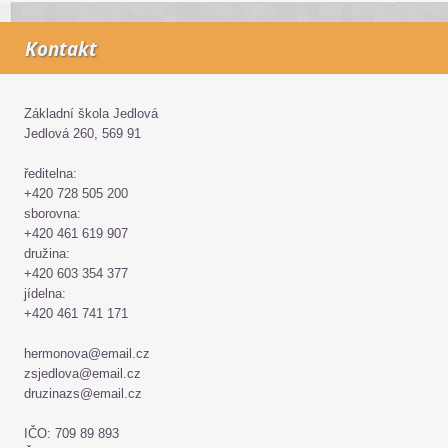
Kontakt
Základní škola Jedlová
Jedlová 260, 569 91
ředitelna:
+420 728 505 200
sborovna:
+420 461 619 907
družina:
+420 603 354 377
jídelna:
+420 461 741 171
hermonova@email.cz
zsjedlova@email.cz
druzinazs@email.cz
IČO: 709 89 893