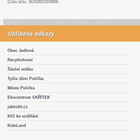
Číslo účtu: 163189223/0600
Oblíbené odkazy
Obec Jedlová
Recyklohraní
Školní mléko
Tylův dům Polička
Město Polička
Ekocentrum SKŘÍTEK
jaktridit.cz
Klíč ke vzdělání
KidsLand