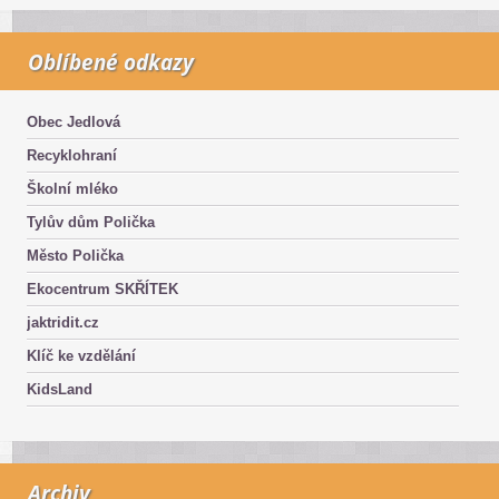
Oblíbené odkazy
Obec Jedlová
Recyklohraní
Školní mléko
Tylův dům Polička
Město Polička
Ekocentrum SKŘÍTEK
jaktridit.cz
Klíč ke vzdělání
KidsLand
Archiv