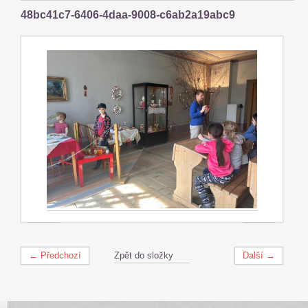
48bc41c7-6406-4daa-9008-c6ab2a19abc9
← Předchozí
Zpět do složky
Další →