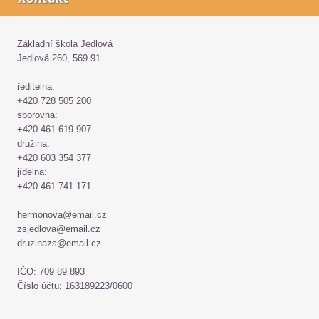
Základní škola Jedlová
Jedlová 260, 569 91
ředitelna:
+420 728 505 200
sborovna:
+420 461 619 907
družina:
+420 603 354 377
jídelna:
+420 461 741 171
hermonova@email.cz
zsjedlova@email.cz
druzinazs@email.cz
IČO: 709 89 893
Číslo účtu: 163189223/0600