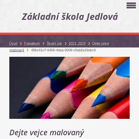
Základní škola Jedlová
Úvod
Fotoalbum
Školní rok
2023_2024
Dejte vejce
malovaný
48bc41c7-6406-4daa-9008-c6ab2a19abc9
Dejte vejce malovaný