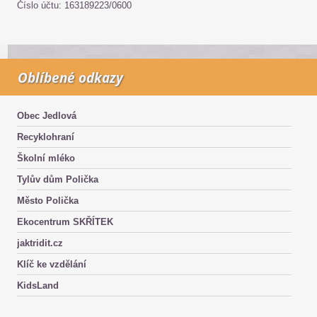
Číslo účtu: 163189223/0600
Oblíbené odkazy
Obec Jedlová
Recyklohraní
Školní mléko
Tylův dům Polička
Město Polička
Ekocentrum SKŘÍTEK
jaktridit.cz
Klíč ke vzdělání
KidsLand