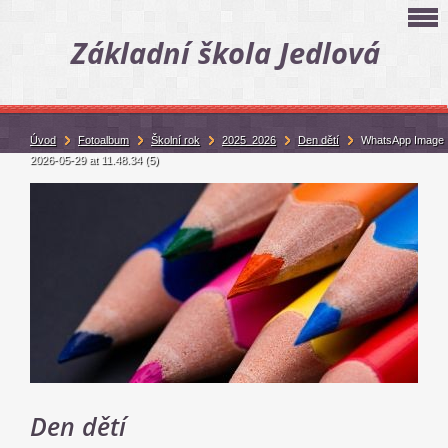
Základní škola Jedlová
Úvod
Fotoalbum
Školní rok
2025_2026
Den dětí
WhatsApp Image
2026-05-29 at 11.48.34 (5)
Den dětí