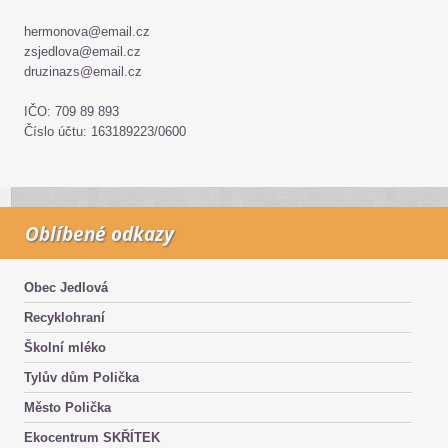
hermonova@email.cz
zsjedlova@email.cz
druzinazs@email.cz
IČO: 709 89 893
Číslo účtu: 163189223/0600
Oblíbené odkazy
Obec Jedlová
Recyklohraní
Školní mléko
Tylův dům Polička
Město Polička
Ekocentrum SKŘÍTEK