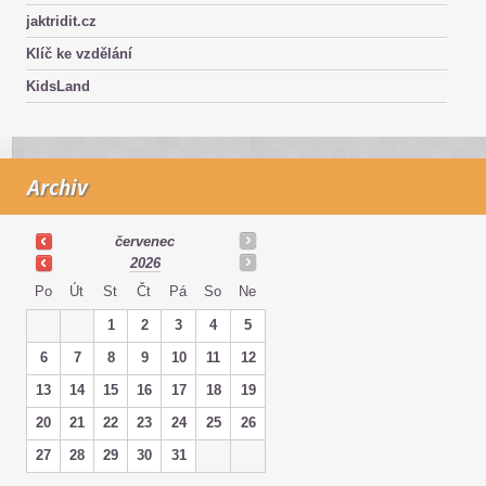
jaktridit.cz
Klíč ke vzdělání
KidsLand
Archiv
červenec
2026
Po
Út
St
Čt
Pá
So
Ne
1
2
3
4
5
6
7
8
9
10
11
12
13
14
15
16
17
18
19
20
21
22
23
24
25
26
27
28
29
30
31