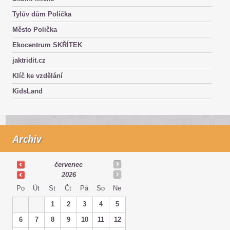
Tylův dům Polička
Město Polička
Ekocentrum SKŘÍTEK
jaktridit.cz
Klíč ke vzdělání
KidsLand
Archiv
červenec
2026
Po
Út
St
Čt
Pá
So
Ne
1
2
3
4
5
6
7
8
9
10
11
12