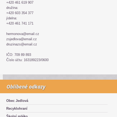
+420 461 619 907
družina:
+420 603 354 377
jídelna:
+420 461 741 171
hermonova@email.cz
zsjedlova@email.cz
druzinazs@email.cz
IČO: 709 89 893
Číslo účtu: 163189223/0600
Oblíbené odkazy
Obec Jedlová
Recyklohraní
Školní mléko