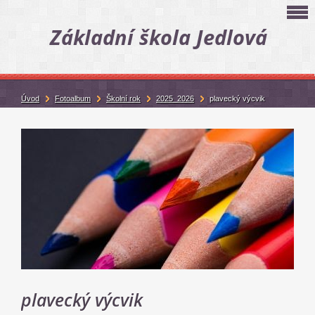
Základní škola Jedlová
Úvod
Fotoalbum
Školní rok
2025_2026
plavecký výcvik
plavecký výcvik