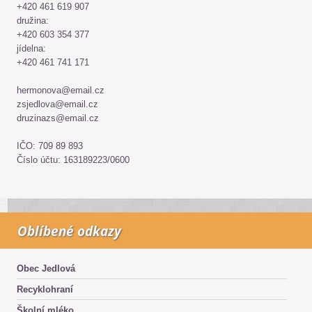
+420 461 619 907
družina:
+420 603 354 377
jídelna:
+420 461 741 171
hermonova@email.cz
zsjedlova@email.cz
druzinazs@email.cz
IČO: 709 89 893
Číslo účtu: 163189223/0600
Oblíbené odkazy
Obec Jedlová
Recyklohraní
Školní mléko